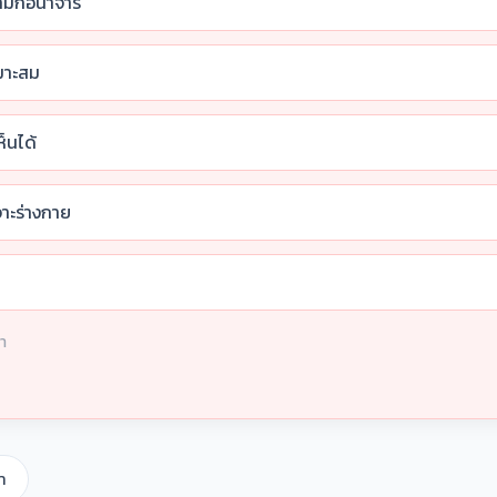
อลามกอนาจาร
มาะสม
็นได้
จาะร่างกาย
ษา
า