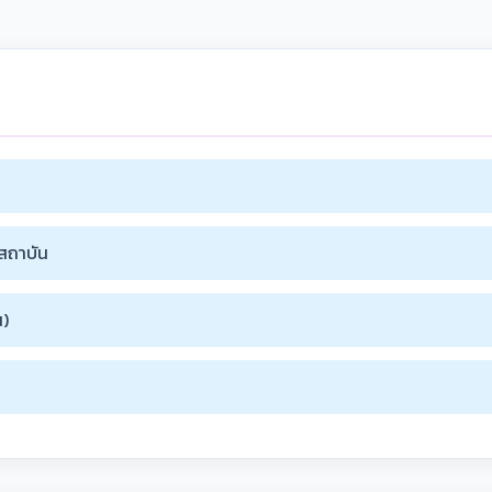
สถาบัน
น)