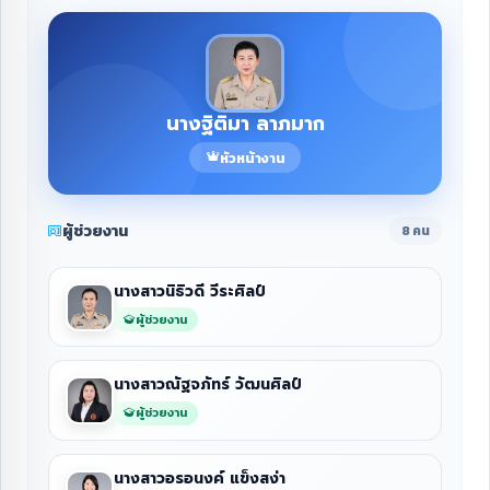
นางฐิติมา ลาภมาก
หัวหน้างาน
ผู้ช่วยงาน
8 คน
นางสาวนิธิวดี วีระศิลป์
ผู้ช่วยงาน
นางสาวณัฐจภัทร์ วัฒนศิลป์
ผู้ช่วยงาน
นางสาวอรอนงค์ แข็งสง่า