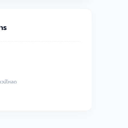
าร
ดาวน์โหลด