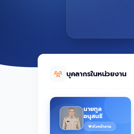
บุคลากรในหน่วยงาน
นายทูล
อนุสนธิ
หัวหน้างาน