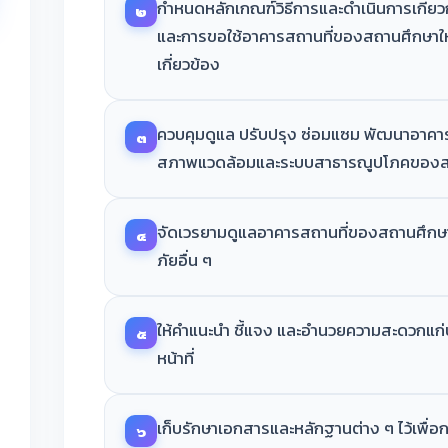
กำหนดหลักเกณฑ์วิธีการและดำเนินการเกี่ยวก
๒
และการขอใช้อาคารสถานที่ของสถานศึกษาให
เกี่ยวข้อง
ควบคุมดูแล ปรับปรุง ซ่อมแซม พัฒนาอาคาร
๓
สภาพแวดล้อมและระบบสาธารณูปโภคของส
จัดเวรยามดูแลอาคารสถานที่ของสถานศึกษา
๔
ภัยอื่น ๆ
ให้คำแนะนำ ชี้แจง และอำนวยความสะดวกแก่
๕
หน้าที่
เก็บรักษาเอกสารและหลักฐานต่าง ๆ ไว้เพ
๖